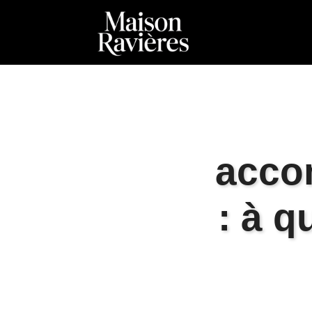
acco
: à q