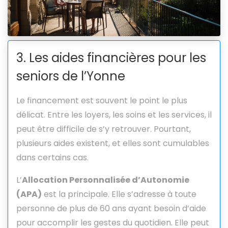
3. Les aides financières pour les
seniors de l’Yonne
Le financement est souvent le point le plus
délicat. Entre les loyers, les soins et les services, il
peut être difficile de s’y retrouver. Pourtant,
plusieurs aides existent, et elles sont cumulables
dans certains cas.
L’
Allocation Personnalisée d’Autonomie
(APA)
est la principale. Elle s’adresse à toute
personne de plus de 60 ans ayant besoin d’aide
pour accomplir les gestes du quotidien. Elle peut