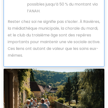
possibles jusqu’à 50 % du montant via
l’ANAH.
Rester chez soi ne signifie pas s’isoler. À Ravières,
la médiathèque municipale, la chorale du mardi,
et le club du troisième âge sont des repères
importants pour maintenir une vie sociale active.
Ces liens ont autant de valeur que les soins eux-
mêmes.